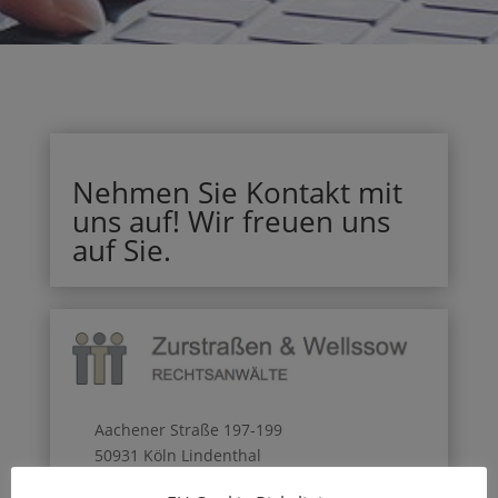
Nehmen Sie Kontakt mit
uns auf! Wir freuen uns
auf Sie.
Aachener Straße 197-199
50931 Köln Lindenthal
Telefon